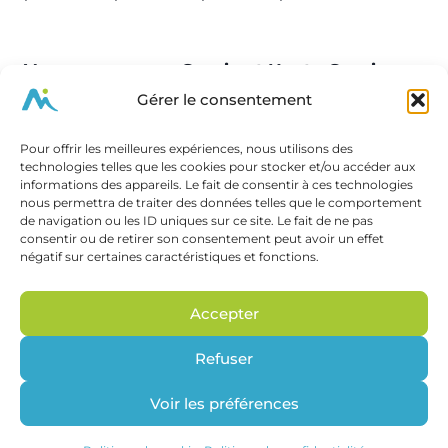
Vos massages en Savoie et Haute-Savoie
Gérer le consentement
Vos massages à Chambéry
Vos massages à Aix-les-Bains
Pour offrir les meilleures expériences, nous utilisons des
Vos massages à Annecy
technologies telles que les cookies pour stocker et/ou accéder aux
Vos massages à Rumilly
informations des appareils. Le fait de consentir à ces technologies
Vos massages en Savoie
nous permettra de traiter des données telles que le comportement
de navigation ou les ID uniques sur ce site. Le fait de ne pas
consentir ou de retirer son consentement peut avoir un effet
négatif sur certaines caractéristiques et fonctions.
Massages à but non thérapeutique. Ne se substitue pas
Accepter
à une consultation médicale ou à des séances
complémentaires de kinésithérapie ou d'ostéopathie.
Refuser
Cette complémentarité peut être recommandée.
© 2026 PM Massages - Sportifs et Bien-être |
Plan du site
Voir les préférences
| Site réalisé à Aix-les-Bains par
RG Stratégie & Création