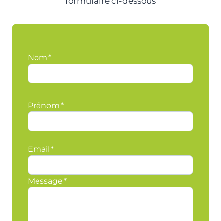
formulaire ci-dessous
Nom
*
Prénom
*
Email
*
Message
*