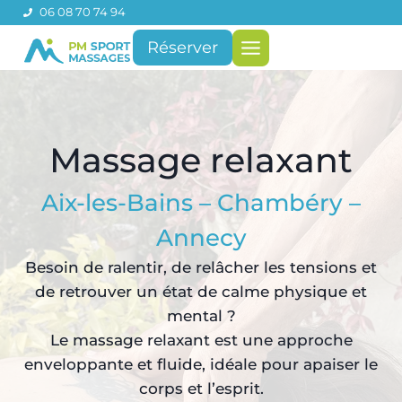
Aller
06 08 70 74 94
au
Réserver
contenu
Massage relaxant
Aix-les-Bains – Chambéry –
Annecy
Besoin de ralentir, de relâcher les tensions et
de retrouver un état de calme physique et
mental ?
Le massage relaxant est une approche
enveloppante et fluide, idéale pour apaiser le
corps et l’esprit.