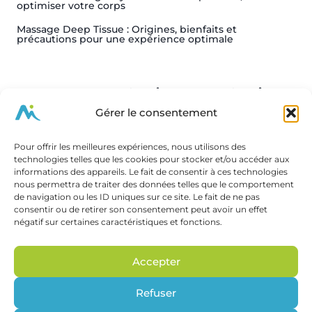
optimiser votre corps
Massage Deep Tissue : Origines, bienfaits et
précautions pour une expérience optimale
Vos massages en Savoie et Haute-Savoie
Gérer le consentement
Vos massages à Chambéry
Vos massages à Aix-les-Bains
Pour offrir les meilleures expériences, nous utilisons des
Vos massages à Annecy
technologies telles que les cookies pour stocker et/ou accéder aux
Vos massages à Rumilly
informations des appareils. Le fait de consentir à ces technologies
Vos massages en Savoie
nous permettra de traiter des données telles que le comportement
de navigation ou les ID uniques sur ce site. Le fait de ne pas
consentir ou de retirer son consentement peut avoir un effet
négatif sur certaines caractéristiques et fonctions.
Massages à but non thérapeutique. Ne se substitue pas
Accepter
à une consultation médicale ou à des séances
complémentaires de kinésithérapie ou d'ostéopathie.
Refuser
Cette complémentarité peut être recommandée.