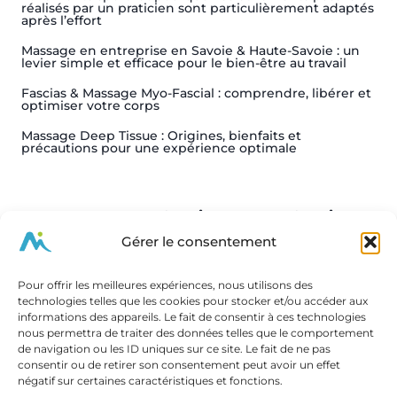
réalisés par un praticien sont particulièrement adaptés
après l’effort
Massage en entreprise en Savoie & Haute-Savoie : un
levier simple et efficace pour le bien-être au travail
Fascias & Massage Myo-Fascial : comprendre, libérer et
optimiser votre corps
Massage Deep Tissue : Origines, bienfaits et
précautions pour une expérience optimale
Vos massages en Savoie et Haute-Savoie
Gérer le consentement
Vos massages à Chambéry
Vos massages à Aix-les-Bains
Pour offrir les meilleures expériences, nous utilisons des
Vos massages à Annecy
technologies telles que les cookies pour stocker et/ou accéder aux
Vos massages à Rumilly
informations des appareils. Le fait de consentir à ces technologies
Vos massages en Savoie
nous permettra de traiter des données telles que le comportement
de navigation ou les ID uniques sur ce site. Le fait de ne pas
consentir ou de retirer son consentement peut avoir un effet
négatif sur certaines caractéristiques et fonctions.