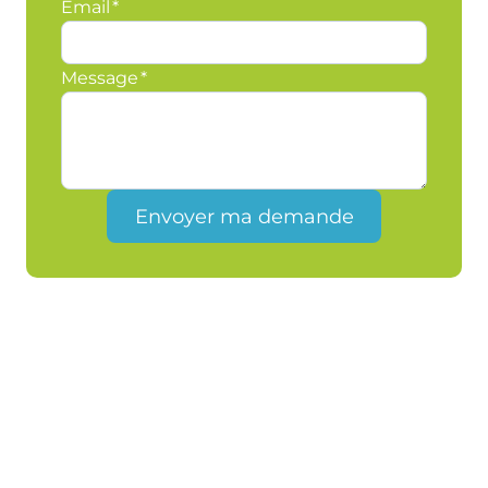
Email
*
Message
*
Envoyer ma demande