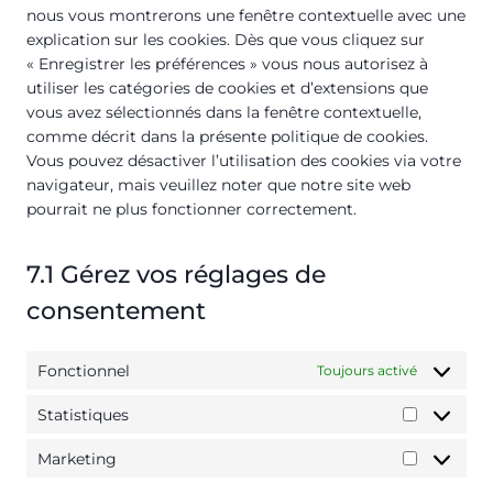
v
c
c
nous vous montrerons une fenêtre contextuelle avec une
n
t
s
r
i
e
o
explication sur les cookies. Dès que vous cliquez sur
t
o
e
v
c
w
m
« Enregistrer les préférences » vous nous autorisez à
t
s
r
i
e
o
p
utiliser les catégories de cookies et d’extensions que
o
e
v
c
k
r
l
vous avez sélectionnés dans la fenêtre contextuelle,
s
r
i
e
a
d
i
comme décrit dans la présente politique de cookies.
e
v
c
g
d
p
a
Vous pouvez désactiver l’utilisation des cookies via votre
r
i
e
o
e
r
n
navigateur, mais veuillez noter que notre site web
v
c
w
o
n
e
z
pourrait ne plus fonctionner correctement.
i
e
o
g
c
s
c
l
r
l
e
s
e
i
d
e
-
7.1 Gérez vos réglages de
d
t
f
-
b
consentement
i
e
e
a
l
v
s
n
n
o
e
p
c
a
c
Fonctionnel
Toujours activé
r
e
e
l
k
s
e
y
s
Statistiques
S
d
t
t
Marketing
i
M
a
c