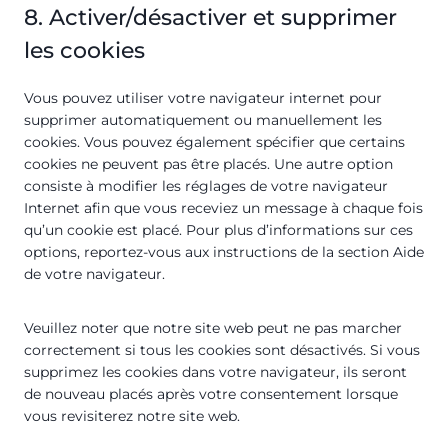
a
t
s
8. Activer/désactiver et supprimer
r
i
k
les cookies
s
e
t
t
i
Vous pouvez utiliser votre navigateur internet pour
i
q
supprimer automatiquement ou manuellement les
n
u
cookies. Vous pouvez également spécifier que certains
g
e
cookies ne peuvent pas être placés. Une autre option
s
consiste à modifier les réglages de votre navigateur
Internet afin que vous receviez un message à chaque fois
qu’un cookie est placé. Pour plus d’informations sur ces
options, reportez-vous aux instructions de la section Aide
de votre navigateur.
Veuillez noter que notre site web peut ne pas marcher
correctement si tous les cookies sont désactivés. Si vous
supprimez les cookies dans votre navigateur, ils seront
de nouveau placés après votre consentement lorsque
vous revisiterez notre site web.