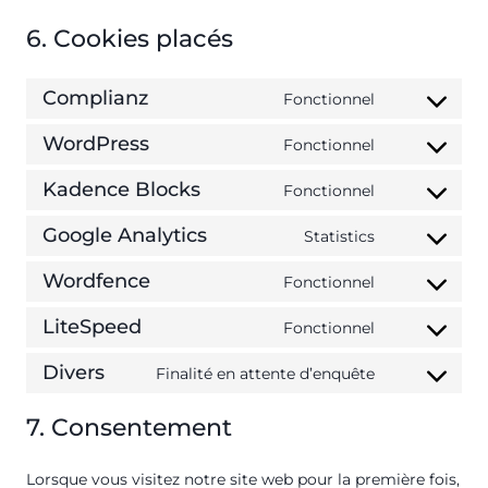
6. Cookies placés
Complianz
Fonctionnel
C
o
WordPress
Fonctionnel
C
n
o
s
Kadence Blocks
Fonctionnel
C
n
e
o
s
n
Google Analytics
Statistics
C
n
e
t
o
s
n
t
Wordfence
Fonctionnel
C
n
e
t
o
o
s
n
t
LiteSpeed
s
Fonctionnel
C
n
e
t
o
e
o
s
n
t
Divers
s
Finalité en attente d’enquête
r
C
n
e
t
o
e
v
o
s
n
t
s
r
i
7. Consentement
n
e
t
o
e
v
c
s
n
t
s
r
i
e
Lorsque vous visitez notre site web pour la première fois,
e
t
o
e